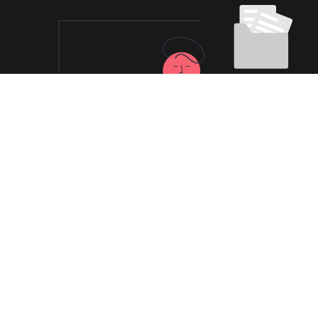
永久免费使用
现在下载Air加速器VPN，每日签到即可获得免
费时长，快去体验科学上网吧！